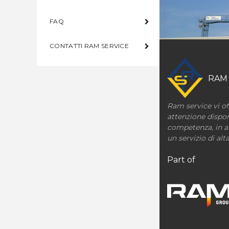
FAQ
CONTATTI RAM SERVICE
RAM
Ram service vi of
attenzione dispon
competenza, in al
un servizio di alta
Part of