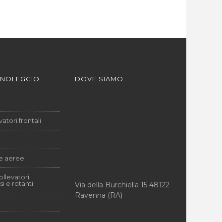
 NOLEGGIO
DOVE SIAMO
vatori frontali
e aeree
ollevatori
si e rotanti
Via della Burchiella 15 48122
Ravenna (RA)