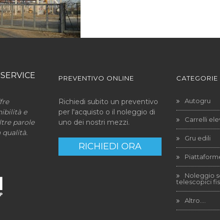
 SERVICE
PREVENTIVO ONLINE
CATEGORIE
Autogru
fre
Richiedi subito un preventivo
ibilità e
per l'acquisto o il noleggio di
Carrelli ele
tre parole
uno dei nostri mezzi.
 qualità.
Gru edili
RICHIEDI ORA
Piattaform
Noleggio s
telescopici fis
Altro….