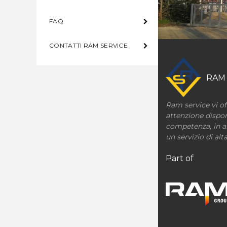
FAQ
CONTATTI RAM SERVICE
RAM
Ram service vi of
attenzione dispon
competenza, in al
un servizio di alta
Part of