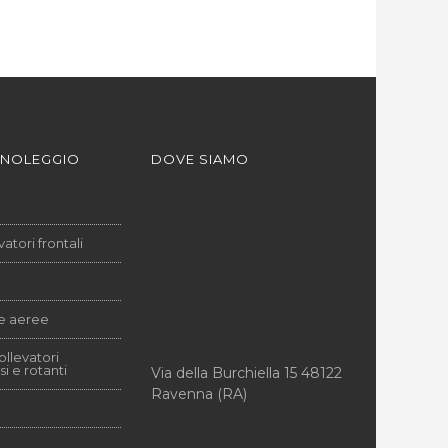
 NOLEGGIO
DOVE SIAMO
vatori frontali
e aeree
ollevatori
si e rotanti
Via della Burchiella 15 48122
Ravenna (RA)